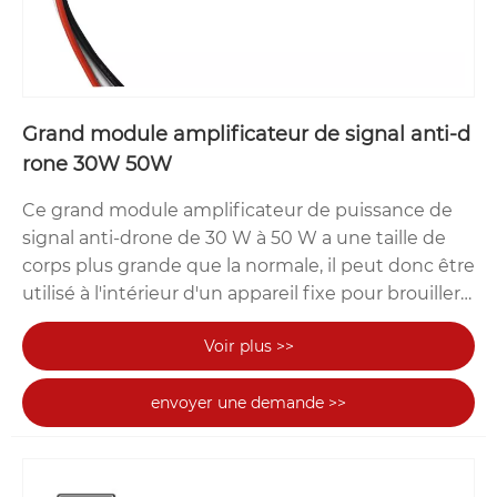
Grand module amplificateur de signal anti-d
rone 30W 50W
Ce grand module amplificateur de puissance de
signal anti-drone de 30 W à 50 W a une taille de
corps plus grande que la normale, il peut donc être
utilisé à l'intérieur d'un appareil fixe pour brouiller
les signaux de drone pendant une période plus
Voir plus >>
longue. Sa largeur est de 59 mm et son épaisseur
de 20 mm. TeXin est le concepteur et fabricant
envoyer une demande >>
original d'amplificateur de puissance de signal
anti-drone, et nous pouvons personnaliser
entièrement le module de brouillage en fonction
des besoins spécifiques du client. TeXin est prêt à