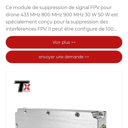
Ce module de suppression de signal FPV pour
drone 433 MHz 800 MHz 900 MHz 30 W 50 W est
spécialement conçu pour la suppression des
interférences FPV. Il peut être configuré de 100
MHz à 6,3 GHz en fonction du besoin spécifique en
Voir plus >>
fréquence. TeXin est une usine professionnelle et
un fabricant de module anti-drone, module anti-
envoyer une demande >>
FPV, amplificateur de puissance, brouilleur de
signal de drone. TeXin offre également au client
une solution unique, et nous avons des
partenaires stables et fiables pour les produits
connexes tels que l'antenne omnidirectionnelle, le
dissipateur thermique, le ventilateur de
refroidissement, l'alimentation électrique, le
convertisseur de puissance, etc.