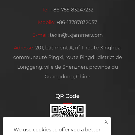
Tél:
+86-755-83247232
Mobile:
+86-13787832057
E-mail:
texin@txjammer.com
Adresse:
201, bâtiment A, n° 1, route Xinghua,
communauté Pingxi, route Pingdi, district de
Longgang, ville de Shenzhen, province du
Guangdong, Chine
QR Code
X
We use cookies to offer you a better