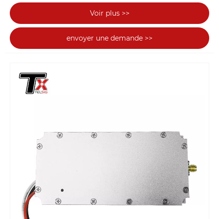
100 MHz-6,3 GHz et sortie de 5 W à 300 W, et nous
Voir plus >>
personnalisons définitivement le module en
fonction des besoins spécifiques du client. Notre
envoyer une demande >>
brouilleur passera le test de vieillissement à 100 %
et réduira au maximum les fausses alarmes. De
plus, nous offrons à notre module anti-drone une
garantie d'un an et offrons un support technique à
vie.