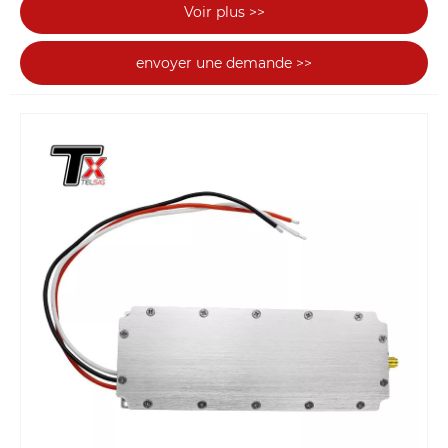
Voir plus >>
original de module de brouillage de signal
antidrone, de brouilleur antidrone, de détecteur et
envoyer une demande >>
d'antenne de drone FPV portable, de dissipateur
thermique, d'alimentation électrique, etc. Le client
peut venir dans notre usine pour s'assurer que
nous sommes de plus en plus fiables pour acheter
le brouilleur correspondant.